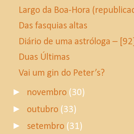
Largo da Boa-Hora (republica
Das fasquias altas
Diário de uma astróloga – [92
Duas Últimas
Vai um gin do Peter’s?
►
novembro
(30)
►
outubro
(33)
►
setembro
(31)