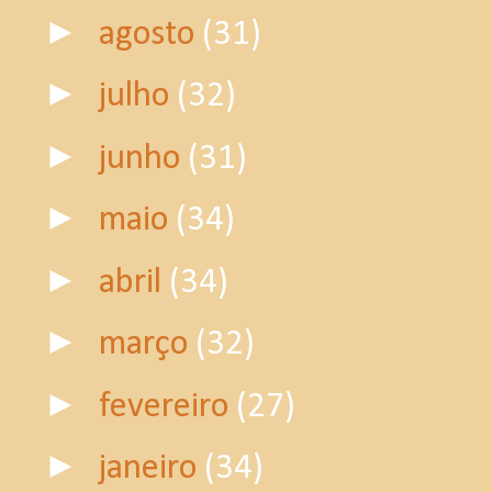
►
agosto
(31)
►
julho
(32)
►
junho
(31)
►
maio
(34)
►
abril
(34)
►
março
(32)
►
fevereiro
(27)
►
janeiro
(34)