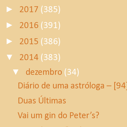
►
2017
(385)
►
2016
(391)
►
2015
(386)
▼
2014
(383)
▼
dezembro
(34)
Diário de uma astróloga – [94
Duas Últimas
Vai um gin do Peter’s?