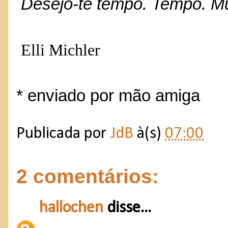
Desejo-te tempo. Tempo. Mu
Elli Michler
* enviado por mão amiga
Publicada por
JdB
à(s)
07:00
2 comentários:
hallochen
disse...