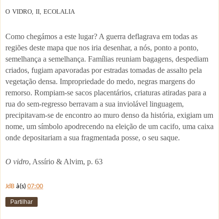
O VIDRO, II, ECOLALIA
Como chegámos a este lugar? A guerra deflagrava em todas as
regiões deste mapa que nos iria desenhar, a nós, ponto a ponto,
semelhança a semelhança. Famílias reuniam bagagens, despediam
criados, fugiam apavoradas por estradas tomadas de assalto pela
vegetação densa. Impropriedade do medo, negras margens do
remorso. Rompiam-se sacos placentários, criaturas atiradas para a
rua do sem-regresso berravam a sua inviolável linguagem,
precipitavam-se de encontro ao muro denso da história, exigiam um
nome, um símbolo apodrecendo na eleição de um cacifo, uma caixa
onde depositariam a sua fragmentada posse, o seu saque.
O vidro
, Assírio & Alvim, p. 63
JdB
à(s)
07:00
Partilhar